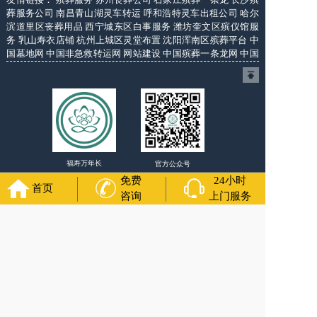
葬服务公司
南昌青山湖灵车转运
呼和浩特灵车出租公司
哈尔
滨道里区丧葬用品
西宁城东区白事服务
潍坊奎文区殡仪馆服
务
乳山寿衣店铺
杭州上城区灵堂布置
沈阳浑南区殡葬平台
中
国墓地网
中国非急救转运网
网站建设
中国殡葬一条龙网
中国
救护车网
葬花店
葬花服务网
福寿万年长
官方公众号
免费
24小时
首页
咨询
上门服务
400-000-1116
各城市均有服务人员上门服务
24小时上门服务
Copyright 2024 长春福寿万年长 All Rights Reserved. 全站内容
均为咨询服务，遗体转运接送业务须联系当地殡仪馆咨询.
备案号：辽ICP备2024037147号-5
网站建设
：
上往建站