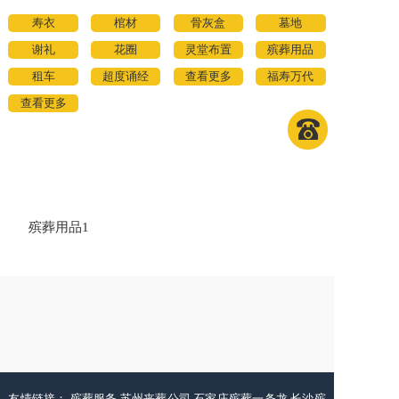
寿衣
棺材
骨灰盒
墓地
谢礼
花圈
灵堂布置
殡葬用品
租车
超度诵经
查看更多
福寿万代
查看更多
殡葬用品1
友情链接：
殡葬服务
苏州丧葬公司
石家庄殡葬一条龙
长沙殡