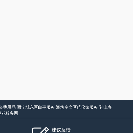
丧葬用品
西宁城东区白事服务
潍坊奎文区殡仪馆服务
乳山寿
葬花服务网
建议反馈