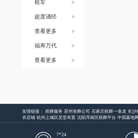
租车
>
超度诵经
>
查看更多
>
福寿万代
>
查看更多
>
友情链接：
殡葬服务
苏州丧葬公司
石家庄殡葬一条龙
长沙
衣店铺
杭州上城区灵堂布置
沈阳浑南区殡葬平台
中国墓地
7*24