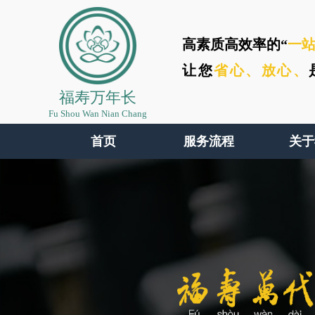
高素质高效率的“
一
让您
省心、
放心、
福寿万年长
Fu Shou Wan Nian Chang
首页
服务流程
关于