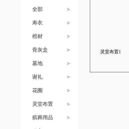
全部
>
寿衣
>
棺材
>
骨灰盒
>
灵堂布置1
墓地
>
谢礼
>
花圈
>
灵堂布置
>
殡葬用品
>