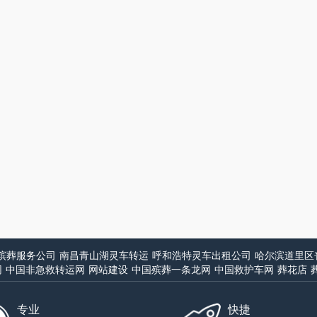
殡葬服务公司
南昌青山湖灵车转运
呼和浩特灵车出租公司
哈尔滨道里区
网
中国非急救转运网
网站建设
中国殡葬一条龙网
中国救护车网
葬花店
专业
快捷