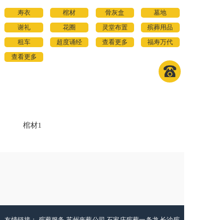
寿衣
棺材
骨灰盒
墓地
谢礼
花圈
灵堂布置
殡葬用品
租车
超度诵经
查看更多
福寿万代
查看更多
棺材1
友情链接：
殡葬服务
苏州丧葬公司
石家庄殡葬一条龙
长沙殡