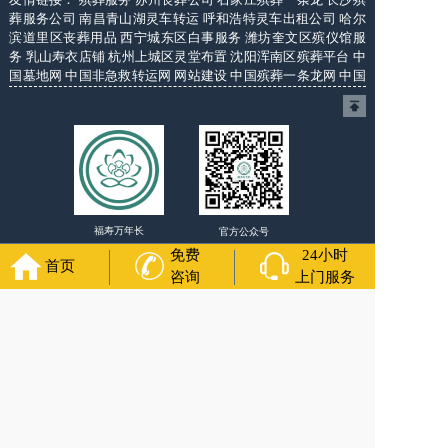
葬服务公司
南昌青山湖灵车转运
呼和浩特灵车出租公司
哈尔
滨道里区丧葬用品
西宁城东区白事服务
潍坊奎文区殡仪馆服
务
乳山寿衣店铺
杭州上城区灵堂布置
沈阳浑南区殡葬平台
中
国墓地网
中国非急救转运网
网站建设
中国殡葬一条龙网
中国
救护车网
葬花店
葬花服务网
福寿万年长
官方公众号
免费
24小时
首页
咨询
上门服务
400-000-1116
各城市均有服务人员上门服务
24小时上门服务
Copyright 2024 长春福寿万年长 All Rights Reserved. 全站内容
均为咨询服务，遗体转运接送业务须联系当地殡仪馆咨询.
备案号：辽ICP备2024037147号-5
网站建设
：
上往建站