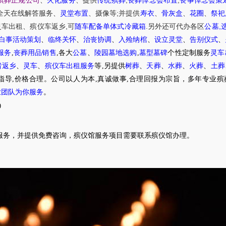
殡葬正规公司
、
火化服务
、提供
传统殡葬
丧葬悼念会布置
丧事悼念会策
;
全天在线解答服务
、
灵堂布置
、摄像等
并提供
寿衣
、
骨灰盒
、
花圈
、
祭祀
,
.
,
灵车出租
、
殡仪车
返乡
可
随车配备单体式冷藏箱
另外还可代办各区
公墓
白事活动策划
、
临终关怀
、
治丧协调
、
入殓纳棺
、
设立灵堂
、
告别仪式
、
服务
,
丧葬用品销售
,各大
公墓
、
陵园墓地选购
,
墓型墓碑
个性定制服务
灵车
者返乡
、
灵车
、
殡仪车出租服务
等,另提供
树葬
、
天葬
、
水葬
、
火葬
、
土葬
指导,价格合理。公司以人为本,真诚做事,合理回报为宗旨，多年专业殡
业团队为你服务
。
0
服务，并提供免费咨询，殡仪馆服务项目需要联系殡仪馆办理。