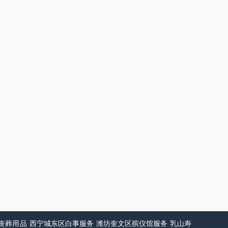
丧葬用品
西宁城东区白事服务
潍坊奎文区殡仪馆服务
乳山寿