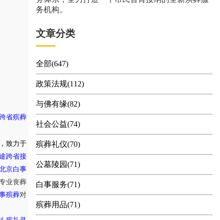
务机构。
文章分类
全部(647)
政策法规(112)
与佛有缘(82)
跨省殡葬
社会公益(74)
，致力于
殡葬礼仪(70)
途跨省接
公墓陵园(71)
北京白事
专业丧葬
白事服务(71)
事殡葬
对
殡葬用品(71)
,