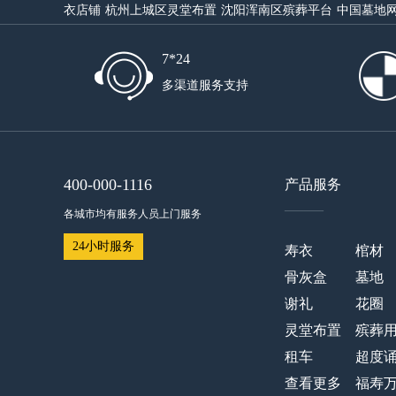
衣店铺
杭州上城区灵堂布置
沈阳浑南区殡葬平台
中国墓地
7*24
多渠道服务支持
400-000-1116
产品服务
——
各城市均有服务人员上门服务
24小时服务
寿衣
棺材
骨灰盒
墓地
谢礼
花圈
灵堂布置
殡葬
租车
超度
查看更多
福寿