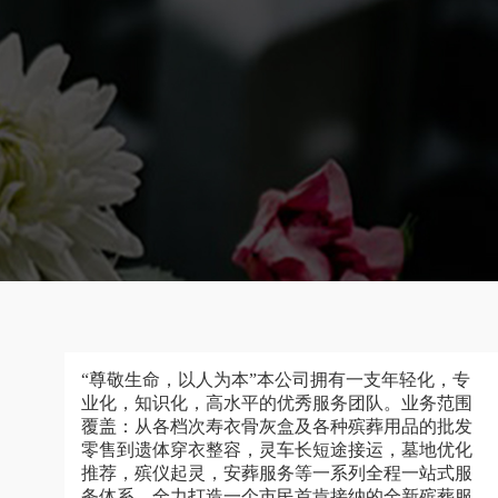
“尊敬生命，以人为本”本公司拥有一支年轻化，专
业化，知识化，高水平的优秀服务团队。业务范围
覆盖：从各档次寿衣骨灰盒及各种殡葬用品的批发
零售到遗体穿衣整容，灵车长短途接运，墓地优化
推荐，殡仪起灵，安葬服务等一系列全程一站式服
务体系，全力打造一个市民首肯接纳的全新殡葬服