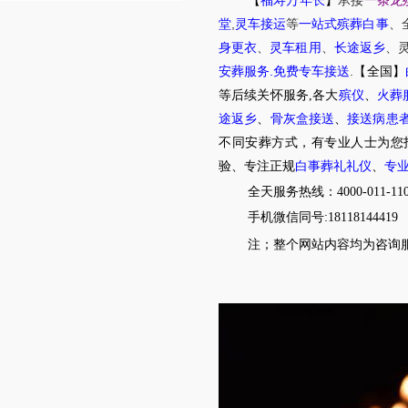
【
福寿万年长
】
承接
一条龙
,
堂
灵车接运
等
一站式殡葬白事
、
身更衣
、
灵车租用
、
长途返乡
、
.
.
安葬服务
免费专车接送
【全国】
等后续关怀服务,各大
殡仪
、
火葬
途返乡
、
骨灰盒接送
、
接送病患
不同安葬方式，有专业人士为您
验、专注正规
白事葬礼礼仪
、
专
全天服务热线：4000-011-11
手机微信同号:18118144419
注；整个网站内容均为咨询