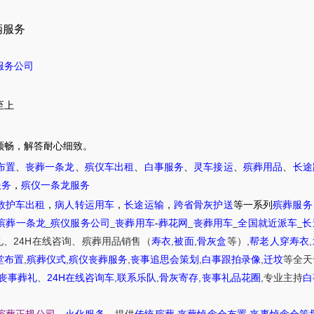
辆服务
服务公司
至上
顺畅，解答耐心细致。
布置
、
丧葬一条龙
、
殡仪车出租
、
白事服务
、
灵车接运
、
殡葬用品
、
长途
服务
，
殡仪一条龙服务
救护车出租
，
病人转运用车
，
长途运输
，
跨省骨灰护送
等一系列
殡葬服务
殡葬一条龙
_
殡仪服务公司
_
丧葬用车
-
葬花网
_
丧葬用车
_
全国就近派车
_
长
24H
,
,
,
,
礼
、
在线咨询
、
殡葬
用品销售
（
寿衣
被面
骨灰盒
等）
帮老人穿寿衣
,
,
,
,
,
堂布置
殡葬仪式
殡仪丧葬服务
丧事追思会策划
白事跟拍录像
迁坟
等
全天
24H
,
,
,
,
丧事葬礼
、
在线咨询车
联系乐队
骨灰寄存
丧事礼品花圈
专业主持
白
,
,