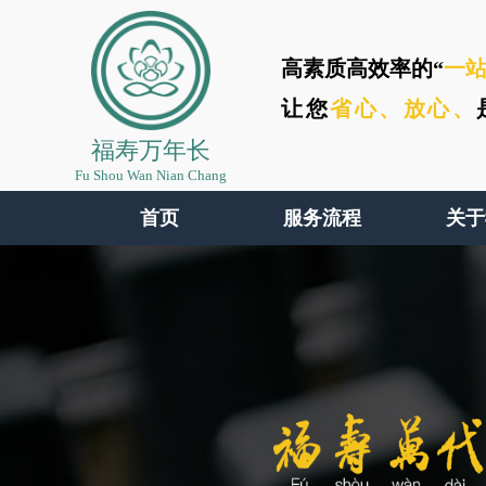
高素质高效率的“
一
让您
省心、
放心、
福寿万年长
Fu Shou Wan Nian Chang
首页
服务流程
关于