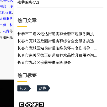
划
殡礼灵
殡葬服务(72)
用品
、
净
,
,
选墓
火化
火葬服务
热门文章
出租
、
长
、
花葬
等
长春市二道区远达街道丧葬全套正规服务商挑...
葬服务经
长春市宽城区欣园街道丧葬综合全套服务挑选...
长春市宽城区站前街道临终关怀与哀伤辅导，...
长春市南关区德正街道殡葬水晶棺具租用咨询...
长春市九台区殡葬丧事车辆服务
热门标签
礼仪
殡葬