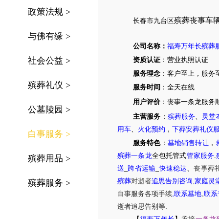
政策法规
>
殡葬丧事车
长春市
九台区
与佛有缘
>
公司名称：
福寿万年长殡葬
社会公益
>
资质认证
：营业执照认证
服务理念
：客户至上，服务
殡葬礼仪
>
服务时间
：全天在线
用户评价
：丧事一条龙服务
公墓陵园
>
主营服务
：
殡葬服务
、
灵堂
用车
、
火化预约
，
下葬安葬礼仪
白事服务
>
服务特色
：
墓地销售转让
，
殡葬一条龙
全包托管式
管家服务
.
殡葬用品
>
送
_
跨省运输
_
快速稳达
、
丧事葬
,
殡葬
对逝者
追思告别咨询
家庭灵
殡葬服务
>
,
,
白事服务
各项手续
联系墓地
联系
.
逝者追思告别等