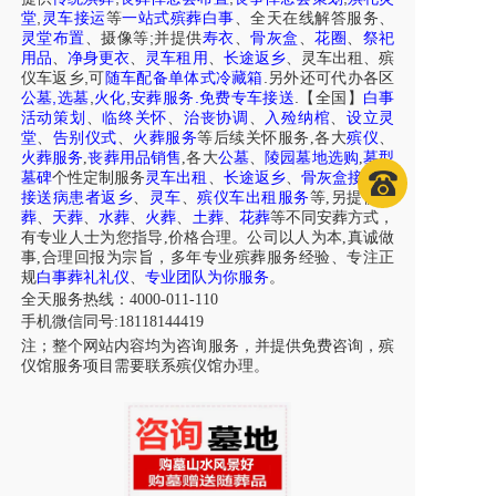
,
堂
灵车接运
等
一站式殡葬白事
、
全天在线解答服务
、
;
灵堂布置
、摄像等
并提供
寿衣
、
骨灰盒
、
花圈
、
祭祀
用品
、
净身更衣
、
灵车租用
、
长途返乡
、
灵车出租
、
殡
,
.
仪车
返乡
可
随车配备单体式冷藏箱
另外还可代办各区
,
,
,
.
.
公墓
选墓
火化
安葬服务
免费专车接送
【全国】
白事
活动策划
、
临终关怀
、
治丧协调
、
入殓纳棺
、
设立灵
堂
、
告别仪式
、
火葬服务
等后续关怀服务,各大
殡仪
、
火葬服务
,
丧葬用品销售
,各大
公墓
、
陵园墓地选购
,
墓型
墓碑
个性定制服务
灵车出租
、
长途返乡
、
骨灰盒接送
、
接送病患者返乡
、
灵车
、
殡仪车出租服务
等,另提供
树
葬
、
天葬
、
水葬
、
火葬
、
土葬
、
花葬
等不同安葬方式，
有专业人士为您指导,价格合理。公司以人为本,真诚做
事,合理回报为宗旨，多年专业殡葬服务经验、专注正
规
白事葬礼礼仪
、
专业团队为你服务
。
全天服务热线：4000-011-110
手机微信同号:18118144419
注；整个网站内容均为咨询服务，并提供免费咨询，殡
仪馆服务项目需要联系殡仪馆办理。