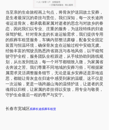
当至亲的生命旅程画上句点，将骨灰护送回故土安葬，
是生者最深沉的牵挂与责任。我们深知，每一次长途跨
省运送骨灰，都承载着家属对逝者的思念与对故乡的眷
恋，因此我们以专业、庄重的服务，为这段特殊的归途
保驾护航。针对骨灰盒的长途运输需求，我们提供专用
的殡葬车租赁服务，车辆内部整洁肃穆，配备安全固定
装置与恒温环境，确保骨灰盒在运输过程中安稳无虞。
经验丰富的驾驶员熟悉跨省路况与各地风俗，以平稳驾
驶守护全程，服务团队全程跟进，从手续协助到路线规
划，从出发到抵达，每一个环节都细致入微，为家属省
去奔波之苦。我们尊重不同地域的安葬习俗，可根据家
属需求灵活调整服务细节，无论是返乡安葬还是异地追
思，都能让骨灰盒在归途中感受到家的温暖。这不仅是
一次运输，更是一场跨越山海的温情护送，让逝者的灵
魂得以归根，让家属的牵挂得以安放，用专业与敬畏，
守护生命最后一程的尊严与安宁。
长春市
宽城区
殡葬长途殡葬车租赁