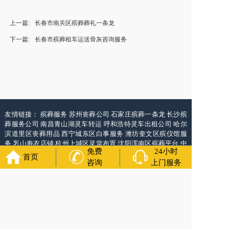
上一篇:
长春市南关区殡葬葬礼一条龙
下一篇:
长春市殡葬租车运送骨灰咨询服务
友情链接：
殡葬服务
苏州丧葬公司
石家庄殡葬一条龙
长沙殡
葬服务公司
南昌青山湖灵车转运
呼和浩特灵车出租公司
哈尔
滨道里区丧葬用品
西宁城东区白事服务
潍坊奎文区殡仪馆服
务
乳山寿衣店铺
杭州上城区灵堂布置
沈阳浑南区殡葬平台
中
免费
24小时
国墓地网
中国非急救转运网
网站建设
中国殡葬一条龙网
中国
首页
咨询
上门服务
救护车网
葬花店
葬花服务网