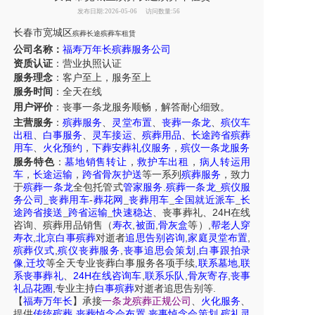
发布日期:2026-05-06
访问数量:56
长春市
宽城区
殡葬长途殡葬车租赁
公司名称：
福寿万年长殡葬服务公司
资质认证
：营业执照认证
服务理念
：客户至上，服务至上
服务时间
：全天在线
用户评价
：丧事一条龙服务
顺畅，解答耐心细致。
主营服务
：
殡葬服务
、
灵堂布置
、
丧葬一条龙
、
殡仪车
出租
、
白事服务
、
灵车接运
、
殡葬用品
、
长途跨省殡葬
用车
、
火化预约
，
下葬安葬礼仪服务
，
殡仪一条龙服务
服务特色
：
墓地销售转让
，
救护车出租
，
病人转运用
车
，
长途运输
，
跨省骨灰护送
等一系列
殡葬服务
，致力
于
殡葬一条龙
全包托管式
管家服务
.
殡葬一条龙
_
殡仪服
务公司
_
丧葬用车
-
葬花网
_
丧葬用车
_
全国就近派车
_
长
24H
途跨省接送
_
跨省运输
_
快速稳达
、
丧事葬礼
、
在线
,
,
,
咨询
、
殡葬
用品销售
（
寿衣
被面
骨灰盒
等）
帮老人穿
,
,
,
寿衣
北京白事殡葬
对逝者
追思告别咨询
家庭灵堂布置
,
,
,
殡葬仪式
殡仪丧葬服务
丧事追思会策划
白事跟拍录
,
,
,
像
迁坟
等
全天
专业丧葬白事服务
各项手续
联系墓地
联
24H
,
,
,
系丧事葬礼
、
在线咨询车
联系乐队
骨灰寄存
丧事
,
.
礼品花圈
专业主持
白事殡葬
对逝者追思告别等
【
福寿万年长
】
承接
一条龙殡葬正规公司
、
火化服务
、
,
,
,
提供
传统殡葬
丧葬悼念会布置
丧事悼念会策划
殡礼灵