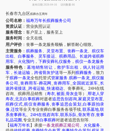
发布日期:2026-04-16
访问数量:66
长春市
九台区
殡葬办五周年
公司名称：
福寿万年长殡葬服务公司
资质认证
：营业执照认证
服务理念
：客户至上，服务至上
服务时间
：全天在线
用户评价
：丧事一条龙服务
顺畅，解答耐心细致。
主营服务
：
殡葬服务
、
灵堂布置
、
丧葬一条龙
、
殡仪车
出租
、
白事服务
、
灵车接运
、
殡葬用品
、
长途跨省殡葬
用车
、
火化预约
，
下葬安葬礼仪服务
，
殡仪一条龙服务
服务特色
：
墓地销售转让
，
救护车出租
，
病人转运用
车
，
长途运输
，
跨省骨灰护送
等一系列
殡葬服务
，致力
于
殡葬一条龙
全包托管式
管家服务
.
殡葬一条龙
_
殡仪服
务公司
_
丧葬用车
-
葬花网
_
丧葬用车
_
全国就近派车
_
长
24H
途跨省接送
_
跨省运输
_
快速稳达
、
丧事葬礼
、
在线
,
,
,
咨询
、
殡葬
用品销售
（
寿衣
被面
骨灰盒
等）
帮老人穿
,
,
,
寿衣
北京白事殡葬
对逝者
追思告别咨询
家庭灵堂布置
,
,
,
殡葬仪式
殡仪丧葬服务
丧事追思会策划
白事跟拍录
,
,
,
像
迁坟
等
全天
专业丧葬白事服务
各项手续
联系墓地
联
24H
,
,
,
系丧事葬礼
、
在线咨询车
联系乐队
骨灰寄存
丧事
,
.
礼品花圈
专业主持
白事殡葬
对逝者追思告别等
【
福寿万年长
】
承接
一条龙殡葬正规公司
、
火化服务
、
,
,
,
提供
传统殡葬
丧葬悼念会布置
丧事悼念会策划
殡礼灵