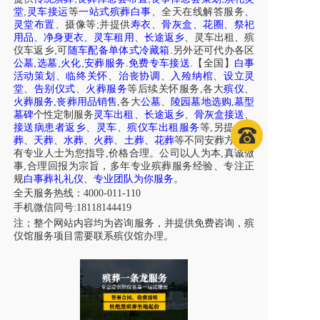
,
堂
灵车接运
等
一站式殡葬白事
、
全天在线解答服务
、
;
灵堂布置
、摄像等
并提供
寿衣
、
骨灰盒
、
花圈
、
祭祀
用品
、
净身更衣
、
灵车租用
、
长途返乡
、
灵车出租
、
殡
,
.
仪车
返乡
可
随车配备单体式冷藏箱
另外还可代办各区
,
,
,
.
.
公墓
选墓
火化
安葬服务
免费专车接送
【全国】
白事
活动策划
、
临终关怀
、
治丧协调
、
入殓纳棺
、
设立灵
堂
、
告别仪式
、
火葬服务
等后续关怀服务,各大
殡仪
、
火葬服务
,
丧葬用品销售
,各大
公墓
、
陵园墓地选购
,
墓型
墓碑
个性定制服务
灵车出租
、
长途返乡
、
骨灰盒接送
、
接送病患者返乡
、
灵车
、
殡仪车出租服务
等,另提供
树
葬
、
天葬
、
水葬
、
火葬
、
土葬
、
花葬
等不同安葬方式，
有专业人士为您指导,价格合理。公司以人为本,真诚做
事,合理回报为宗旨，多年专业殡葬服务经验、专注正
规
白事葬礼礼仪
、
专业团队为你服务
。
全天服务热线：4000-011-110
手机微信同号:18118144419
注；整个网站内容均为咨询服务，并提供免费咨询，殡
仪馆服务项目需要联系殡仪馆办理。