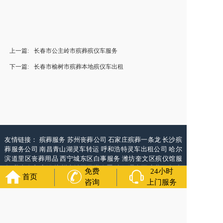
上一篇:
长春市公主岭市殡葬殡仪车服务
下一篇:
长春市榆树市殡葬本地殡仪车出租
友情链接：
殡葬服务
苏州丧葬公司
石家庄殡葬一条龙
长沙殡
葬服务公司
南昌青山湖灵车转运
呼和浩特灵车出租公司
哈尔
滨道里区丧葬用品
西宁城东区白事服务
潍坊奎文区殡仪馆服
务
乳山寿衣店铺
杭州上城区灵堂布置
沈阳浑南区殡葬平台
中
免费
24小时
首页
国墓地网
中国非急救转运网
网站建设
中国殡葬一条龙网
中国
咨询
上门服务
救护车网
葬花店
葬花服务网