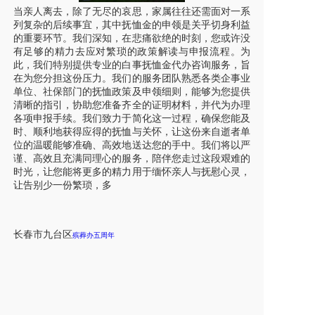
当亲人离去，除了无尽的哀思，家属往往还需面对一系
列复杂的后续事宜，其中抚恤金的申领是关乎切身利益
的重要环节。我们深知，在悲痛欲绝的时刻，您或许没
有足够的精力去应对繁琐的政策解读与申报流程。为
此，我们特别提供专业的白事抚恤金代办咨询服务，旨
在为您分担这份压力。我们的服务团队熟悉各类企事业
单位、社保部门的抚恤政策及申领细则，能够为您提供
清晰的指引，协助您准备齐全的证明材料，并代为办理
各项申报手续。我们致力于简化这一过程，确保您能及
时、顺利地获得应得的抚恤与关怀，让这份来自逝者单
位的温暖能够准确、高效地送达您的手中。我们将以严
谨、高效且充满同理心的服务，陪伴您走过这段艰难的
时光，让您能将更多的精力用于缅怀亲人与抚慰心灵，
让告别少一份繁琐，多
长春市
九台区
殡葬办五周年