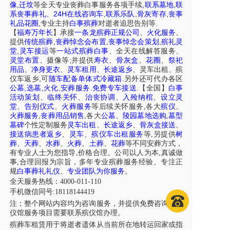
,
,
,
像
迁坟
等
全天
专业丧葬白事服务
各项手续
联系墓地
联
24H
,
,
,
系丧事葬礼
、
在线咨询车
联系乐队
骨灰寄存
丧事
,
.
礼品花圈
专业主持
白事殡葬
对逝者追思告别等
【
福寿万年长
】
承接
一条龙殡葬正规公司
、
火化服务
、
,
,
,
提供
传统殡葬
丧葬悼念会布置
丧事悼念会策划
殡礼灵
,
堂
灵车接运
等
一站式殡葬白事
、
全天在线解答服务
、
;
灵堂布置
、摄像等
并提供
寿衣
、
骨灰盒
、
花圈
、
祭祀
用品
、
净身更衣
、
灵车租用
、
长途返乡
、
灵车出租
、
殡
,
.
仪车
返乡
可
随车配备单体式冷藏箱
另外还可代办各区
,
,
,
.
.
公墓
选墓
火化
安葬服务
免费专车接送
【全国】
白事
活动策划
、
临终关怀
、
治丧协调
、
入殓纳棺
、
设立灵
堂
、
告别仪式
、
火葬服务
等后续关怀服务,各大
殡仪
、
火葬服务
,
丧葬用品销售
,各大
公墓
、
陵园墓地选购
,
墓型
墓碑
个性定制服务
灵车出租
、
长途返乡
、
骨灰盒接送
、
接送病患者返乡
、
灵车
、
殡仪车出租服务
等,另提供
树
葬
、
天葬
、
水葬
、
火葬
、
土葬
、
花葬
等不同安葬方式，
有专业人士为您指导,价格合理。公司以人为本,真诚做
事,合理回报为宗旨，多年专业殡葬服务经验、专注正
规
白事葬礼礼仪
、
专业团队为你服务
。
全天服务热线：4000-011-110
手机微信同号:18118144419
注；整个网站内容均为咨询服务，并提供免费咨询，殡
仪馆服务项目需要联系殡仪馆办理。
殡葬车租赁用于将逝者遗体从当前所在地转运回家或指