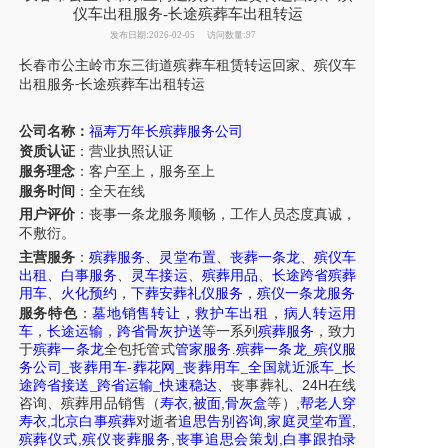
仪车出租服务-长途殡葬车出租转运
发布日期:2026-02-05
访问数量:97
长春市
公主岭市东三街道
殡葬车租赁转运回家、殡仪车
出租服务
长途殡葬车出租转运
-
公司名称：
福寿万年长殡葬服务公司
资质认证
：营业执照认证
服务理念
：客户至上，服务至上
服务时间
：全天在线
用户评价
：丧事一条龙服务
顺畅，
工作人员态度真诚，
不敷衍。
主营服务
：
殡葬服务
、
灵堂布置
、
丧葬一条龙
、
殡仪车
出租
、
白事服务
、
灵车接运
、
殡葬用品
、
长途跨省殡葬
用车
、
火化预约
，
下葬安葬礼仪服务
，
殡仪一条龙服务
服务特色
：
墓地销售转让
，
救护车出租
，
病人转运用
车
，
长途运输
，
跨省骨灰护送
等一系列
殡葬服务
，致力
于
殡葬一条龙
全包托管式
管家服务
.
殡葬一条龙
_
殡仪服
务公司
_
丧葬用车
-
葬花网
_
丧葬用车
_
全国就近派车
_
长
24H
途跨省接送
_
跨省运输
_
快速稳达
、
丧事葬礼
、
在线
,
,
,
咨询
、
殡葬
用品销售
（
寿衣
被面
骨灰盒
等）
帮老人穿
,
,
,
寿衣
北京白事殡葬
对逝者
追思告别咨询
家庭灵堂布置
,
,
,
殡葬仪式
殡仪丧葬服务
丧事追思会策划
白事跟拍录