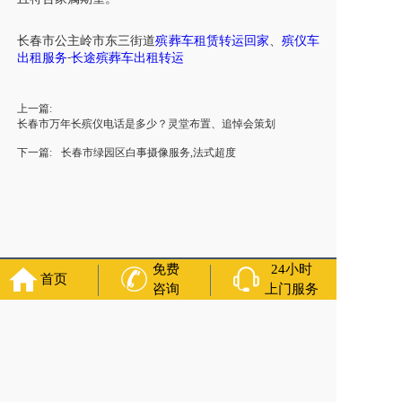
长春市
公主岭市东三街道
殡葬车租赁转运回家
、
殡仪车
出租服务
长途殡葬车出租转运
-
上一篇:
长春市万年长殡仪电话是多少？灵堂布置、追悼会策划
下一篇:
长春市绿园区白事摄像服务,法式超度
免费
24小时
首页
友情链接：
殡葬服务
苏州丧葬公司
石家庄殡葬一条龙
长沙殡
咨询
上门服务
葬服务公司
南昌青山湖灵车转运
呼和浩特灵车出租公司
哈尔
滨道里区丧葬用品
西宁城东区白事服务
潍坊奎文区殡仪馆服
务
乳山寿衣店铺
杭州上城区灵堂布置
沈阳浑南区殡葬平台
中
国墓地网
中国非急救转运网
网站建设
中国殡葬一条龙网
中国
救护车网
葬花店
葬花服务网