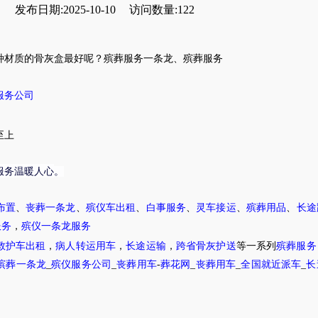
发布日期:2025-10-10
访问数量:122
种材质的骨灰盒最好呢？
殡葬服务一条龙
、
殡葬服务
服务公司
至上
服务温暖人心
。
布置
、
丧葬一条龙
、
殡仪车出租
、
白事服务
、
灵车接运
、
殡葬用品
、
长途
服务
，
殡仪一条龙服务
救护车出租
，
病人转运用车
，
长途运输
，
跨省骨灰护送
等一系列
殡葬服务
殡葬一条龙
_
殡仪服务公司
_
丧葬用车
-
葬花网
_
丧葬用车
_
全国就近派车
_
长