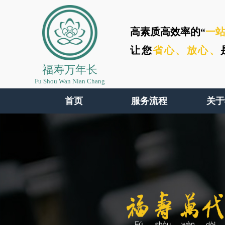
高素质高效率的“
一
让您
省心、
放心、
福寿万年长
Fu Shou Wan Nian Chang
首页
服务流程
关于