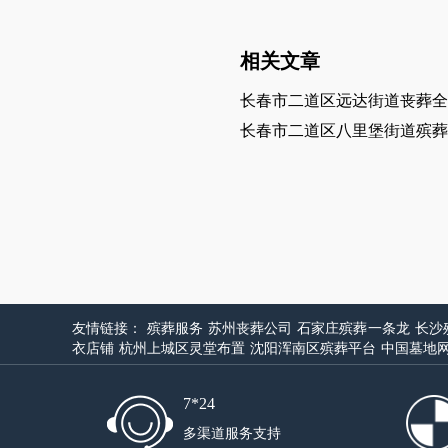
相关文章
长春市二道区远达街道丧葬全
长春市二道区八里堡街道殡葬
友情链接：
殡葬服务
苏州丧葬公司
石家庄殡葬一条龙
长沙
衣店铺
杭州上城区灵堂布置
沈阳浑南区殡葬平台
中国墓地
7*24
多渠道服务支持