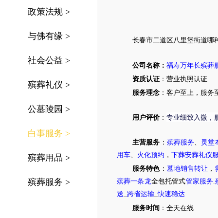
政策法规
>
与佛有缘
>
长春市
二道区八里堡街道
哪
社会公益
>
公司名称：
福寿万年长殡葬
资质认证
：营业执照认证
殡葬礼仪
>
服务理念
：客户至上，服务
公墓陵园
>
专业细致入微，
用户评价
：
白事服务
>
主营服务
：
殡葬服务
、
灵堂
用车
、
火化预约
，
下葬安葬礼仪
殡葬用品
>
服务特色
：
墓地销售转让
，
殡葬服务
>
殡葬一条龙
全包托管式
管家服务
.
送
_
跨省运输
_
快速稳达
服务时间
：全天在线