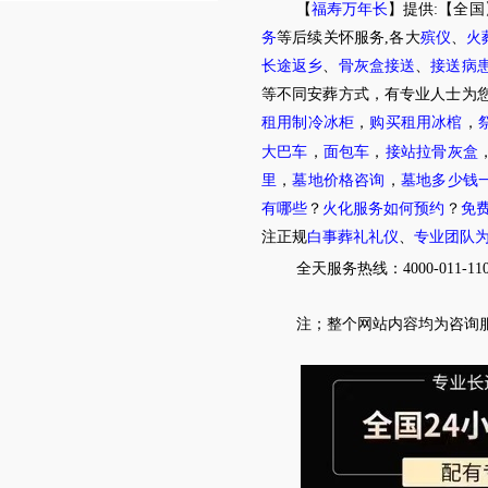
【
福寿万年长
】提供:【全国
务
等后续关怀服务,各大
殡仪
、
火
长途返乡
、
骨灰盒接送
、
接送病
等不同安葬方式，有专业人士为您
租用制冷冰柜
，
购买租用冰棺
，
大巴车
，
面包车
，
接站拉骨灰盒
里
，
墓地价格咨询
，
墓地多少钱
有哪些
？
火化服务如何预约
？
免
注正规
白事葬礼礼仪
、
专业团队
全天服务热线
：4000-011-11
注；
整个网站内容均为咨询