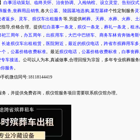
】
白事活动策划
、
临终关怀
、
治丧协调
、
入殓纳棺
、
设立灵堂
、
告别仪式
葬服务
,
丧葬用品销售
,各大
公墓
、
陵园墓地选购
,
墓型墓碑
个性定制服务
灵
患者返乡
、
灵车
、
殡仪车出租服务
等,另提供
树葬
、
天葬
、
水葬
、
火葬
、
土
指导,价格合理。提供
红白喜事一条龙
，
殡仪一条龙
，
葬礼一条龙
，
租水
祭祀三周年
，
办五周年
，
出殡用车
，
大巴中巴轿车
、
商务车林肯奔驰考斯
，
长途殡仪车出租租赁
，
医院附近
，
最近的殡仪电话
，
跨省市殡葬用车多
一个
，
公墓价格收费标准
。最近
殡仪电话
，
公墓价格收费标准
，
白事丧葬
费专车接送
。公司以人为本,真诚做事,合理回报为宗旨，多年专业殡葬服
为你服务
。
0
手机微信同号:18118144419
服务，并提供免费咨询，殡仪馆服务项目需要联系殡仪馆办理
。