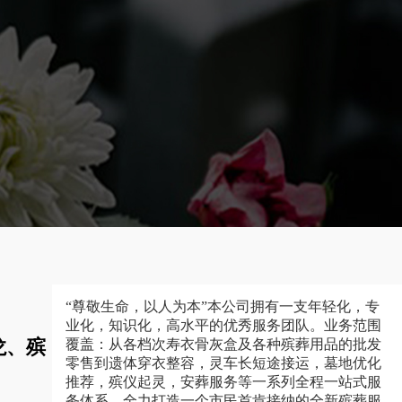
“尊敬生命，以人为本”本公司拥有一支年轻化，专
业化，知识化，高水平的优秀服务团队。业务范围
龙、殡
覆盖：从各档次寿衣骨灰盒及各种殡葬用品的批发
零售到遗体穿衣整容，灵车长短途接运，墓地优化
推荐，殡仪起灵，安葬服务等一系列全程一站式服
务体系，全力打造一个市民首肯接纳的全新殡葬服