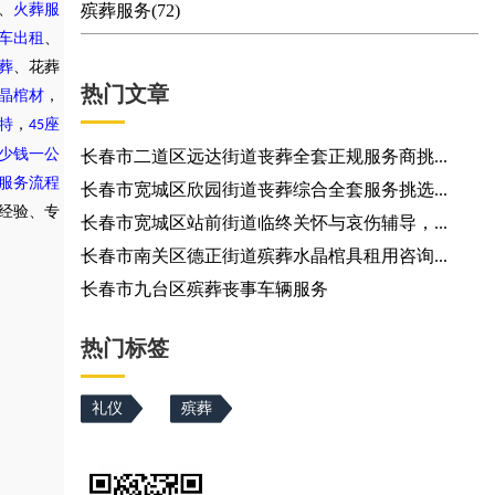
、
火葬服
殡葬服务(72)
车出租
、
葬
、花葬
热门文章
晶棺材
，
特
，
座
45
少钱一公
长春市二道区远达街道丧葬全套正规服务商挑...
服务流程
长春市宽城区欣园街道丧葬综合全套服务挑选...
务经验、专
长春市宽城区站前街道临终关怀与哀伤辅导，...
长春市南关区德正街道殡葬水晶棺具租用咨询...
长春市九台区殡葬丧事车辆服务
热门标签
礼仪
殡葬